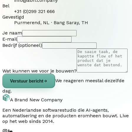
info@abn.company
Bel
+31 (0)299 321 666
Gevestigd
Purmerend, NL · Bang Saray, TH
Je naam
E-mail
Bedrijf (optioneel)
Wat kunnen we voor je bouwen?
We reageren meestal dezelfde
Verstuur bericht
dag.
A Brand New Company
Een Nederlandse softwarestudio die AI-agents,
automatisering en de producten eromheen bouwt. Live
op het web sinds 2014.