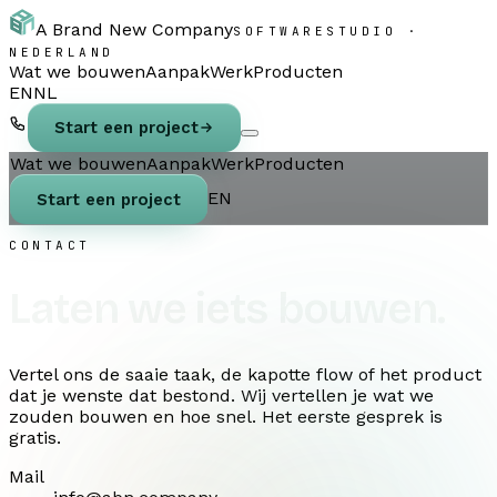
A Brand New Company
SOFTWARESTUDIO ·
NEDERLAND
Wat we bouwen
Aanpak
Werk
Producten
EN
NL
Start een project
Wat we bouwen
Aanpak
Werk
Producten
EN
Start een project
CONTACT
Laten we iets bouwen.
Vertel ons de saaie taak, de kapotte flow of het product
dat je wenste dat bestond. Wij vertellen je wat we
zouden bouwen en hoe snel. Het eerste gesprek is
gratis.
Mail