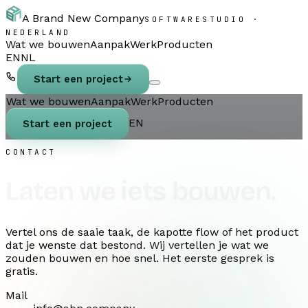
A Brand New Company
SOFTWARESTUDIO ·
NEDERLAND
Wat we bouwen
Aanpak
Werk
Producten
EN
NL
Start een project
Wat we bouwen
Aanpak
Werk
Producten
EN
Start een project
CONTACT
Laten we iets bouwen.
Vertel ons de saaie taak, de kapotte flow of het product
dat je wenste dat bestond. Wij vertellen je wat we
zouden bouwen en hoe snel. Het eerste gesprek is
gratis.
Mail