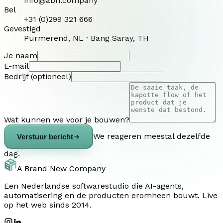
info@abn.company
Bel
+31 (0)299 321 666
Gevestigd
Purmerend, NL · Bang Saray, TH
Je naam
E-mail
Bedrijf (optioneel)
Wat kunnen we voor je bouwen?
We reageren meestal dezelfde
Verstuur bericht
dag.
A Brand New Company
Een Nederlandse softwarestudio die AI-agents,
automatisering en de producten eromheen bouwt. Live
op het web sinds 2014.