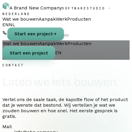
A Brand New Company
SOFTWARESTUDIO ·
NEDERLAND
Wat we bouwen
Aanpak
Werk
Producten
EN
NL
Start een project
Wat we bouwen
Aanpak
Werk
Producten
EN
Start een project
CONTACT
Laten we iets bouwen.
Vertel ons de saaie taak, de kapotte flow of het product
dat je wenste dat bestond. Wij vertellen je wat we
zouden bouwen en hoe snel. Het eerste gesprek is
gratis.
Mail