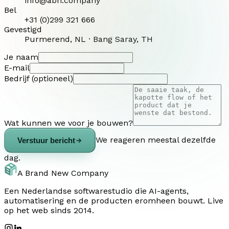
info@abn.company
Bel
+31 (0)299 321 666
Gevestigd
Purmerend, NL · Bang Saray, TH
Je naam
E-mail
Bedrijf (optioneel)
Wat kunnen we voor je bouwen?
We reageren meestal dezelfde
Verstuur bericht
dag.
A Brand New Company
Een Nederlandse softwarestudio die AI-agents,
automatisering en de producten eromheen bouwt. Live
op het web sinds 2014.