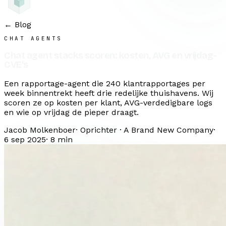
← Blog
CHAT AGENTS
Chat agent stacks scoren: kosten, AVG en vrijdag-
CVE's
Een rapportage-agent die 240 klantrapportages per
week binnentrekt heeft drie redelijke thuishavens. Wij
scoren ze op kosten per klant, AVG-verdedigbare logs
en wie op vrijdag de pieper draagt.
Jacob Molkenboer
·
Oprichter · A Brand New Company
·
6 sep 2025
·
8
min