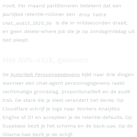
nooit. Per maand partitioneren betekent dat een
jaarlijkse retentie-rollover een
drop table
chat_audit_2025_06
is die in milliseconden draait,
en geen delete-where job die je op zondagmiddag uit
bed pieept.
Het AVG-stuk, gewoon
De
Autoriteit Persoonsgegevens
kijkt naar drie dingen
wanneer een chat-agent persoonsgegevens raakt:
rechtmatige grondslag, proportionaliteit en de audit
trail. De stack die je kiest verandert het derde. Op
Cloudflare schrijf je logs naar Workers Analytics
Engine of D1 en accepteer je de retentie-defaults. Op
Supabase bezit je het schema en de back-ups. Op de
Ollama-bak bezit je de schijf.