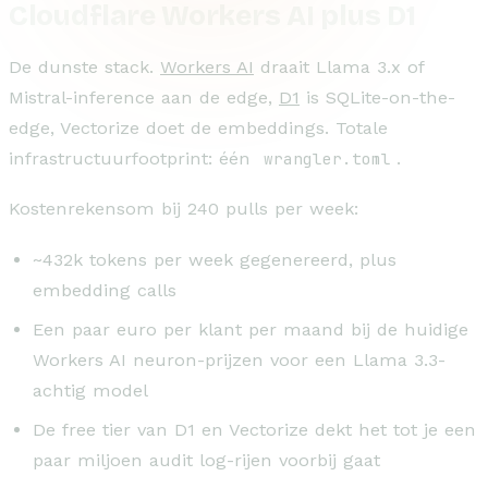
Cloudflare Workers AI plus D1
De dunste stack.
Workers AI
draait Llama 3.x of
Mistral-inference aan de edge,
D1
is SQLite-on-the-
edge, Vectorize doet de embeddings. Totale
infrastructuurfootprint: één
wrangler.toml
.
Kostenrekensom bij 240 pulls per week:
~432k tokens per week gegenereerd, plus
embedding calls
Een paar euro per klant per maand bij de huidige
Workers AI neuron-prijzen voor een Llama 3.3-
achtig model
De free tier van D1 en Vectorize dekt het tot je een
paar miljoen audit log-rijen voorbij gaat