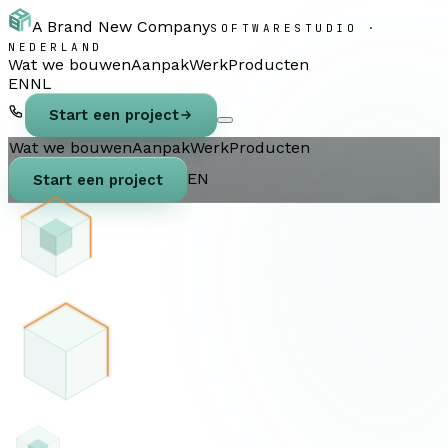
A Brand New Company
SOFTWARESTUDIO ·
NEDERLAND
Wat we bouwen
Aanpak
Werk
Producten
EN
NL
Start een project
Wat we bouwen
Aanpak
Werk
Producten
EN
Start een project