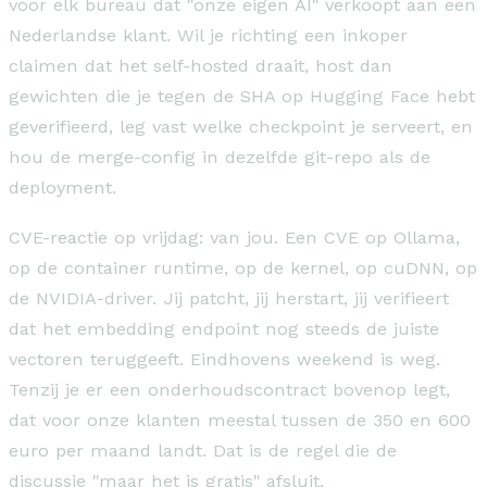
voor elk bureau dat "onze eigen AI" verkoopt aan een
Nederlandse klant. Wil je richting een inkoper
claimen dat het self-hosted draait, host dan
gewichten die je tegen de SHA op Hugging Face hebt
geverifieerd, leg vast welke checkpoint je serveert, en
hou de merge-config in dezelfde git-repo als de
deployment.
CVE-reactie op vrijdag: van jou. Een CVE op Ollama,
op de container runtime, op de kernel, op cuDNN, op
de NVIDIA-driver. Jij patcht, jij herstart, jij verifieert
dat het embedding endpoint nog steeds de juiste
vectoren teruggeeft. Eindhovens weekend is weg.
Tenzij je er een onderhoudscontract bovenop legt,
dat voor onze klanten meestal tussen de 350 en 600
euro per maand landt. Dat is de regel die de
discussie "maar het is gratis" afsluit.