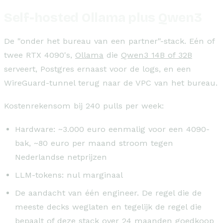
Self-hosted Ollama plus Qwen3
De "onder het bureau van een partner"-stack. Eén of
twee RTX 4090's,
Ollama
die
Qwen3 14B of 32B
serveert, Postgres ernaast voor de logs, en een
WireGuard-tunnel terug naar de VPC van het bureau.
Kostenrekensom bij 240 pulls per week:
Hardware: ~3.000 euro eenmalig voor een 4090-
bak, ~80 euro per maand stroom tegen
Nederlandse netprijzen
LLM-tokens: nul marginaal
De aandacht van één engineer. De regel die de
meeste decks weglaten en tegelijk de regel die
bepaalt of deze stack over 24 maanden goedkoop