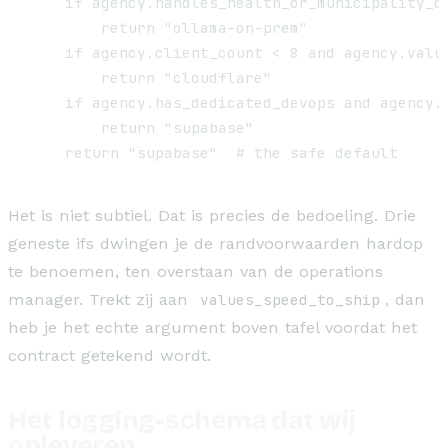
    if agency.handles_health_or_municipality_da
        return "ollama-on-prem"

    if agency.client_count < 8 and agency.value
        return "cloudflare"

    if agency.has_dedicated_devops and agency.v
        return "supabase"

Het is niet subtiel. Dat is precies de bedoeling. Drie
geneste ifs dwingen je de randvoorwaarden hardop
te benoemen, ten overstaan van de operations
manager. Trekt zij aan
values_speed_to_ship
, dan
heb je het echte argument boven tafel voordat het
contract getekend wordt.
Het logging-schema dat wij
opleveren