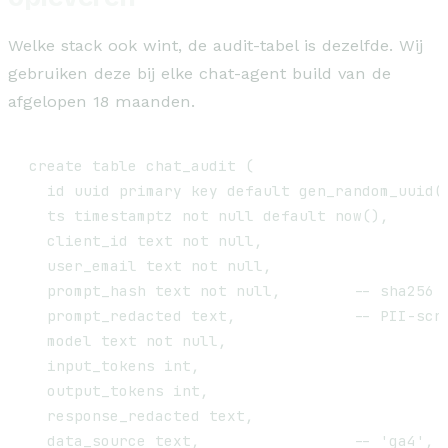
Welke stack ook wint, de audit-tabel is dezelfde. Wij
gebruiken deze bij elke chat-agent build van de
afgelopen 18 maanden.
create table chat_audit (

  id uuid primary key default gen_random_uuid()
  ts timestamptz not null default now(),

  client_id text not null,

  user_email text not null,

  prompt_hash text not null,        -- sha256 o
  prompt_redacted text,             -- PII-scru
  model text not null,

  input_tokens int,

  output_tokens int,

  response_redacted text,

  data_source text,                 -- 'ga4', '