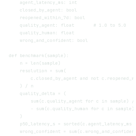
    agent_latency_ms: int

    closed_by_agent: bool

    reopened_within_7d: bool

    quality_agent: float       # 1.0 to 5.0

    quality_human: float

    wrong_and_confident: bool

def benchmark(sample):

    n = len(sample)

    resolution = sum(

        c.closed_by_agent and not c.reopened_wi
    ) / n

    quality_delta = (

        sum(c.quality_agent for c in sample) / 
        - sum(c.quality_human for c in sample) 
    )

    p50_latency_s = sorted(c.agent_latency_ms f
    wrong_confident = sum(c.wrong_and_confident