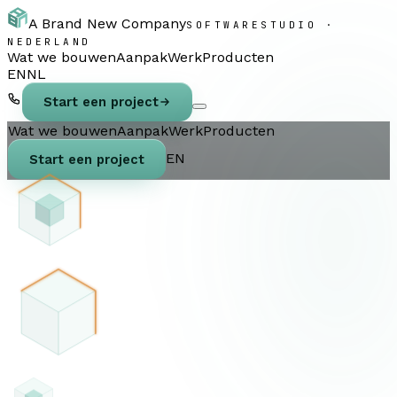
A Brand New Company
SOFTWARESTUDIO ·
NEDERLAND
Wat we bouwen
Aanpak
Werk
Producten
EN
NL
Start een project
Wat we bouwen
Aanpak
Werk
Producten
EN
Start een project