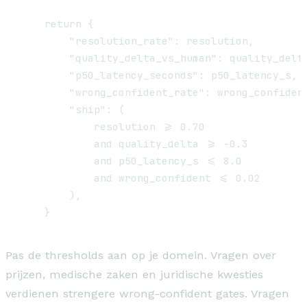
    return {

        "resolution_rate": resolution,

        "quality_delta_vs_human": quality_delta
        "p50_latency_seconds": p50_latency_s,

        "wrong_confident_rate": wrong_confident
        "ship": (

            resolution >= 0.70

            and quality_delta >= -0.3

            and p50_latency_s <= 8.0

            and wrong_confident <= 0.02

        ),

Pas de thresholds aan op je domein. Vragen over
prijzen, medische zaken en juridische kwesties
verdienen strengere wrong-confident gates. Vragen