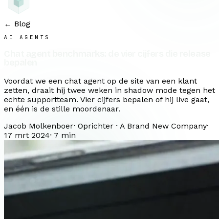
← Blog
AI AGENTS
Chat agent benchmarks: de vier cijfers die release
bepalen
Voordat we een chat agent op de site van een klant
zetten, draait hij twee weken in shadow mode tegen het
echte supportteam. Vier cijfers bepalen of hij live gaat,
en één is de stille moordenaar.
Jacob Molkenboer
·
Oprichter · A Brand New Company
·
17 mrt 2024
·
7
min