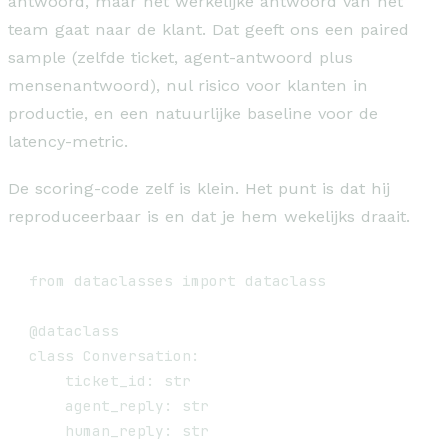
antwoord, maar het werkelijke antwoord van het
team gaat naar de klant. Dat geeft ons een paired
sample (zelfde ticket, agent-antwoord plus
mensenantwoord), nul risico voor klanten in
productie, en een natuurlijke baseline voor de
latency-metric.
De scoring-code zelf is klein. Het punt is dat hij
reproduceerbaar is en dat je hem wekelijks draait.
from dataclasses import dataclass

@dataclass

class Conversation:

    ticket_id: str

    agent_reply: str

    human_reply: str
