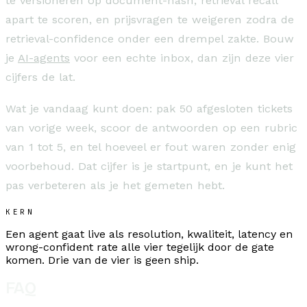
te versioneren op document-hash, retrieval recall
apart te scoren, en prijsvragen te weigeren zodra de
retrieval-confidence onder een drempel zakte. Bouw
je
AI-agents
voor een echte inbox, dan zijn deze vier
cijfers de lat.
Wat je vandaag kunt doen: pak 50 afgesloten tickets
van vorige week, scoor de antwoorden op een rubric
van 1 tot 5, en tel hoeveel er fout waren zonder enig
voorbehoud. Dat cijfer is je startpunt, en je kunt het
pas verbeteren als je het gemeten hebt.
KERN
Een agent gaat live als resolution, kwaliteit, latency en
wrong-confident rate alle vier tegelijk door de gate
komen. Drie van de vier is geen ship.
FAQ