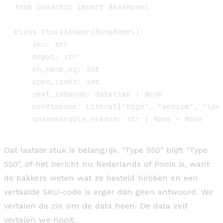
from pydantic import BaseModel

class StockAnswer(BaseModel):

    sku: str

    depot: str

    on_hand_kg: int

    open_lines: int

    next_inbound: datetime | None

    confidence: Literal["high", "medium", "low"
Dat laatste stuk is belangrijk. "Type 550" blijft "Type
550", of het bericht nu Nederlands of Pools is, want
de bakkers weten wat ze besteld hebben en een
vertaalde SKU-code is erger dan geen antwoord. We
vertalen de zin om de data heen. De data zelf
vertalen we nooit.