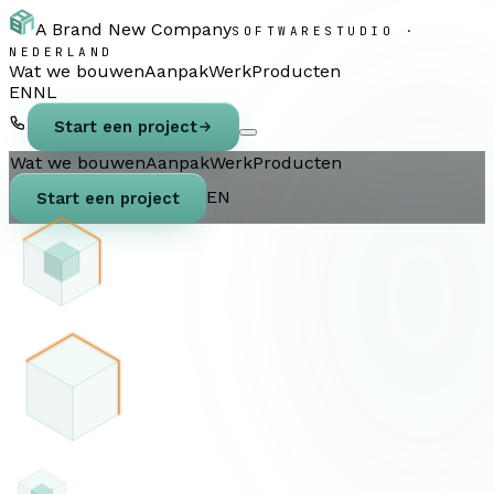
A Brand New Company
SOFTWARESTUDIO ·
NEDERLAND
Wat we bouwen
Aanpak
Werk
Producten
EN
NL
Start een project
Wat we bouwen
Aanpak
Werk
Producten
EN
Start een project