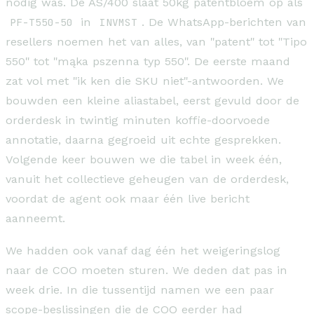
nodig was. De AS/400 slaat 50kg patentbloem op als
PF-T550-50
in
INVMST
. De WhatsApp-berichten van
resellers noemen het van alles, van "patent" tot "Tipo
550" tot "mąka pszenna typ 550". De eerste maand
zat vol met "ik ken die SKU niet"-antwoorden. We
bouwden een kleine aliastabel, eerst gevuld door de
orderdesk in twintig minuten koffie-doorvoede
annotatie, daarna gegroeid uit echte gesprekken.
Volgende keer bouwen we die tabel in week één,
vanuit het collectieve geheugen van de orderdesk,
voordat de agent ook maar één live bericht
aanneemt.
We hadden ook vanaf dag één het weigeringslog
naar de COO moeten sturen. We deden dat pas in
week drie. In die tussentijd namen we een paar
scope-beslissingen die de COO eerder had