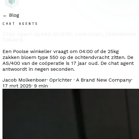
← Blog
CHAT AGENTS
Chat agent op een AS/400: case study Zaandamse
bakkerij
Een Poolse winkelier vraagt om 04:00 of de 25kg
zakken bloem type 550 op de ochtendvracht zitten. De
AS/400 van de coöperatie is 17 jaar oud. De chat agent
antwoordt in negen seconden.
Jacob Molkenboer
·
Oprichter · A Brand New Company
·
17 mrt 2025
·
9
min