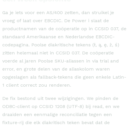
Ga je iets voor een AS/400 zetten, dan struikel je
vroeg of laat over EBCDIC. De Power i slaat de
productnamen van de coöperatie op in CCSID 037, de
standaard Amerikaanse en Nederlandse EBCDIC-
codepagina. Poolse diakritische tekens (ł, ą, ę, ż, ś)
zitten helemaal niet in CCSID 037. De coöperatie
voerde al jaren Poolse SKU-aliassen in via trial and
error, en grote delen van de aliaskolom waren
opgeslagen als fallback-tekens die geen enkele Latin-
1 client correct zou renderen.
De fix bestond uit twee wijzigingen. We pinden de
ODBC-client op CCSID 1208 (UTF-8) bij read, en we
draaiden een eenmalige reconciliatie tegen een
fixture-rij die elk diakritisch teken bevat dat de