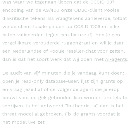
was waar we tegenaan liepen dat de CCSID 037
encoding van de AS/400 onze ODBC-client Poolse
diakritische tekens als vraagtekens aanleverde, totdat
we de client-locale pinden op CCSID 1208 en elke
batch valideerden tegen een fixture-rij. Heb je een
vergelijkbare verouderde ruggengraat en wil je daar
een Nederlandse of Poolse reseller-chat voor zetten,
dan is dat het soort werk dat wij doen met
AI-agents
.
De audit van vijf minuten die je vandaag kunt doen:
open je read-only database-user, lijst zijn grants op
en vraag jezelf af of de volgende agent die je erop
bouwt voor de gek gehouden kan worden om iets te
schrijven. Is het antwoord "in theorie, ja", dan is het
threat model al gebroken. Fix de grants voordat je
het model live zet.