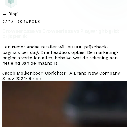
← Blog
DATA SCRAPING
Browserbase vs Browserless vs Playwright-grid:
prijs per 1k
Een Nederlandse retailer wil 180.000 prijscheck-
pagina's per dag. Drie headless opties. De marketing-
pagina's vertellen alles, behalve wat de rekening aan
het eind van de maand is.
Jacob Molkenboer
·
Oprichter · A Brand New Company
·
3 nov 2024
·
8
min