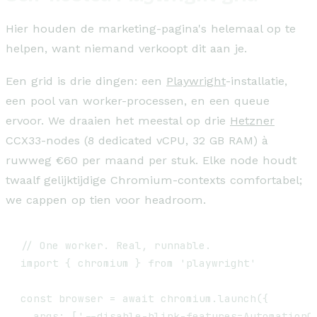
Hier houden de marketing-pagina's helemaal op te
helpen, want niemand verkoopt dit aan je.
Een grid is drie dingen: een
Playwright
-installatie,
een pool van worker-processen, en een queue
ervoor. We draaien het meestal op drie
Hetzner
CCX33-nodes (8 dedicated vCPU, 32 GB RAM) à
ruwweg €60 per maand per stuk. Elke node houdt
twaalf gelijktijdige Chromium-contexts comfortabel;
we cappen op tien voor headroom.
// One worker. Real, runnable.

import { chromium } from 'playwright'

const browser = await chromium.launch({

  args: ['--disable-blink-features=AutomationCo