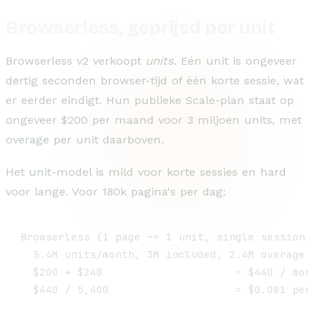
Browserless, geprijsd per unit
Browserless v2 verkoopt
units
. Eén unit is ongeveer
dertig seconden browser-tijd of één korte sessie, wat
er eerder eindigt. Hun publieke Scale-plan staat op
ongeveer $200 per maand voor 3 miljoen units, met
overage per unit daarboven.
Het unit-model is mild voor korte sessies en hard
voor lange. Voor 180k pagina's per dag:
Browserless (1 page ~= 1 unit, single session r
  5.4M units/month, 3M included, 2.4M overage a
  $200 + $240                     = $440 / mont
  $440 / 5,400                    = $0.081 per 