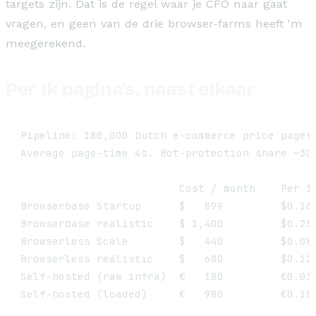
targets zijn. Dat is de regel waar je CFO naar gaat
vragen, en geen van de drie browser-farms heeft 'm
meegerekend.
Per 1k pagina's, naast elkaar
Pipeline: 180,000 Dutch e-commerce price pages/
Average page-time 4s. Bot-protection share ~30%
                         Cost / month    Per 1k
Browserbase Startup      $   899         $0.166
Browserbase realistic    $ 1,400         $0.259
Browserless Scale        $   440         $0.081
Browserless realistic    $   680         $0.126
Self-hosted (raw infra)  €   180         €0.033