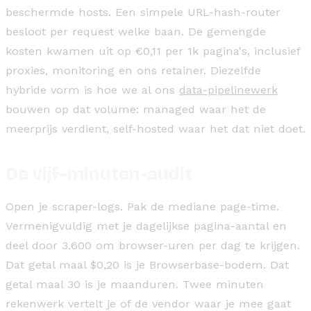
beschermde hosts. Een simpele URL-hash-router
besloot per request welke baan. De gemengde
kosten kwamen uit op €0,11 per 1k pagina's, inclusief
proxies, monitoring en ons retainer. Diezelfde
hybride vorm is hoe we al ons
data-pipelinewerk
bouwen op dat volume: managed waar het de
meerprijs verdient, self-hosted waar het dat niet doet.
De vijf-minuten-audit
Open je scraper-logs. Pak de mediane page-time.
Vermenigvuldig met je dagelijkse pagina-aantal en
deel door 3.600 om browser-uren per dag te krijgen.
Dat getal maal $0,20 is je Browserbase-bodem. Dat
getal maal 30 is je maanduren. Twee minuten
rekenwerk vertelt je of de vendor waar je mee gaat