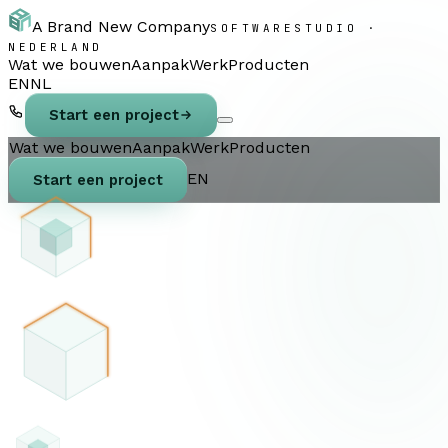
A Brand New Company
SOFTWARESTUDIO ·
NEDERLAND
Wat we bouwen
Aanpak
Werk
Producten
EN
NL
Start een project
Wat we bouwen
Aanpak
Werk
Producten
EN
Start een project