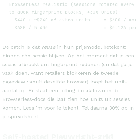
Browserless realistic (sessions rotated every ~
to duck fingerprint blocks, +30% units):

  $440 + ~$240 of extra units     = $680 / mont
De catch is dat
reuse
in hun prijsmodel betekent:
binnen één sessie blijven. Op het moment dat je een
sessie afbreekt om fingerprint-redenen (en dat ga je
vaak doen, want retailers blokkeren de tweede
pageview vanuit dezelfde browser) loopt het unit-
aantal op. Er staat een billing-breakdown in de
Browserless-docs
die laat zien hoe units uit sessies
komen. Lees 'm voor je tekent. Tel daarna 30% op in
je spreadsheet.
Self-hosted Playwright-grid