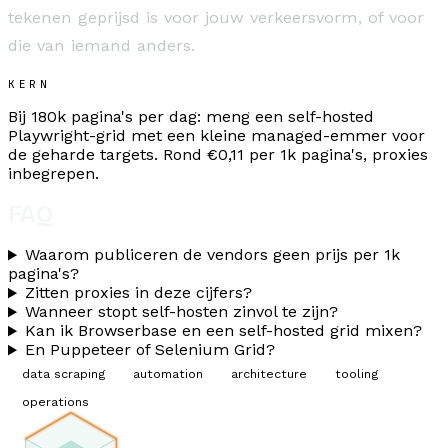
tekenen geprijsd is voor jouw verkeersvorm, of voor
die van iemand anders.
KERN
Bij 180k pagina's per dag: meng een self-hosted
Playwright-grid met een kleine managed-emmer voor
de geharde targets. Rond €0,11 per 1k pagina's, proxies
inbegrepen.
FAQ
Waarom publiceren de vendors geen prijs per 1k
pagina's?
Zitten proxies in deze cijfers?
Wanneer stopt self-hosten zinvol te zijn?
Kan ik Browserbase en een self-hosted grid mixen?
En Puppeteer of Selenium Grid?
data scraping
automation
architecture
tooling
operations