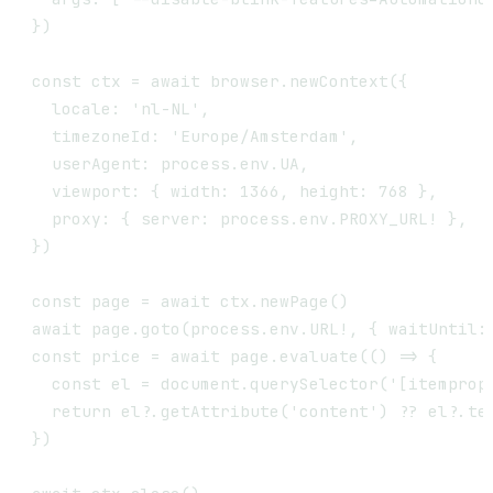
})

const ctx = await browser.newContext({

  locale: 'nl-NL',

  timezoneId: 'Europe/Amsterdam',

  userAgent: process.env.UA,

  viewport: { width: 1366, height: 768 },

  proxy: { server: process.env.PROXY_URL! },

})

const page = await ctx.newPage()

await page.goto(process.env.URL!, { waitUntil: 
const price = await page.evaluate(() => {

  const el = document.querySelector('[itemprop=
  return el?.getAttribute('content') ?? el?.tex
})
