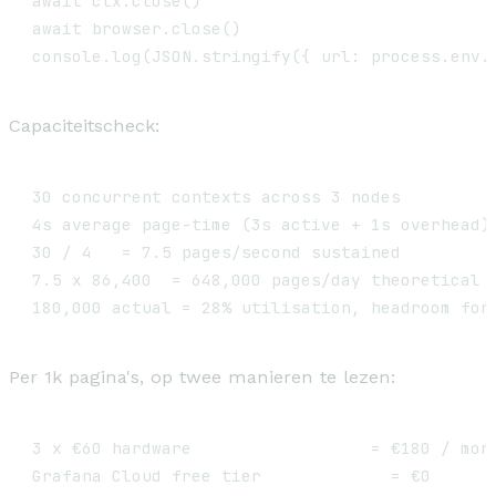
await ctx.close()

await browser.close()

Capaciteitscheck:
30 concurrent contexts across 3 nodes

4s average page-time (3s active + 1s overhead)

30 / 4   = 7.5 pages/second sustained

7.5 x 86,400  = 648,000 pages/day theoretical m
Per 1k pagina's, op twee manieren te lezen:
3 x €60 hardware                  = €180 / mont
Grafana Cloud free tier             = €0
