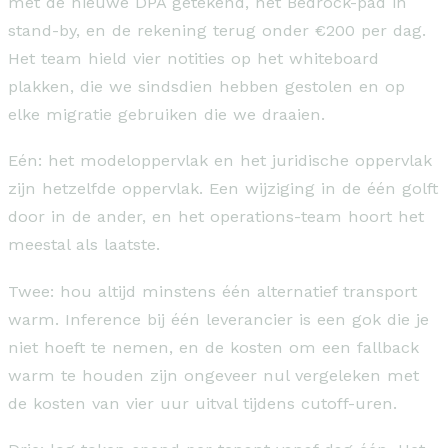
met de nieuwe DPA getekend, het Bedrock-pad in
stand-by, en de rekening terug onder €200 per dag.
Het team hield vier notities op het whiteboard
plakken, die we sindsdien hebben gestolen en op
elke migratie gebruiken die we draaien.
Eén: het modeloppervlak en het juridische oppervlak
zijn hetzelfde oppervlak. Een wijziging in de één golft
door in de ander, en het operations-team hoort het
meestal als laatste.
Twee: hou altijd minstens één alternatief transport
warm. Inference bij één leverancier is een gok die je
niet hoeft te nemen, en de kosten om een fallback
warm te houden zijn ongeveer nul vergeleken met
de kosten van vier uur uitval tijdens cutoff-uren.