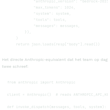
            "anthropic_version": "bedrock-2023-
            "max_tokens": 1024,

            "system": system,

            "tools": tools,

            "messages": messages,

        }),

    )

Het directe Anthropic-equivalent dat het team op dag
twee schreef:
from anthropic import Anthropic

client = Anthropic()  # reads ANTHROPIC_API_KEY
def invoke_dispatch(messages, tools, system):
