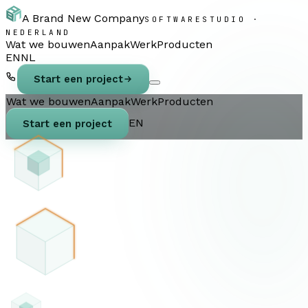
A Brand New Company
SOFTWARESTUDIO ·
NEDERLAND
Wat we bouwen
Aanpak
Werk
Producten
EN
NL
Start een project
Wat we bouwen
Aanpak
Werk
Producten
EN
Start een project