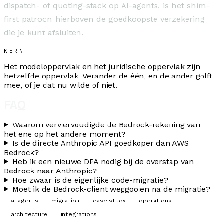
dispatch- of quoting-stack op
AI-agents
, is het shim-
first patroon hierboven de goedkoopste verzekering
die je kunt afsluiten.
KERN
Het modeloppervlak en het juridische oppervlak zijn
hetzelfde oppervlak. Verander de één, en de ander golft
mee, of je dat nu wilde of niet.
FAQ
Waarom verviervoudigde de Bedrock-rekening van
het ene op het andere moment?
Is de directe Anthropic API goedkoper dan AWS
Bedrock?
Heb ik een nieuwe DPA nodig bij de overstap van
Bedrock naar Anthropic?
Hoe zwaar is de eigenlijke code-migratie?
Moet ik de Bedrock-client weggooien na de migratie?
ai agents
migration
case study
operations
architecture
integrations