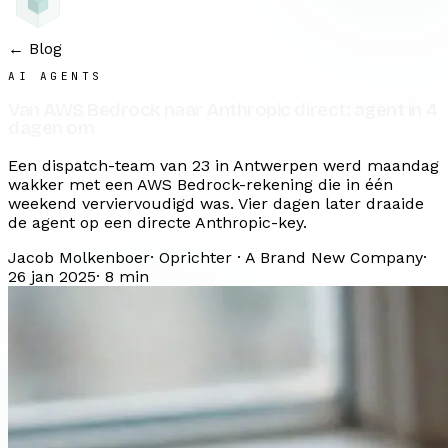
← Blog
AI AGENTS
Van AWS Bedrock naar Anthropic direct: agent in 4
dagen om
Een dispatch-team van 23 in Antwerpen werd maandag
wakker met een AWS Bedrock-rekening die in één
weekend verviervoudigd was. Vier dagen later draaide
de agent op een directe Anthropic-key.
Jacob Molkenboer
·
Oprichter · A Brand New Company
·
26 jan 2025
·
8
min