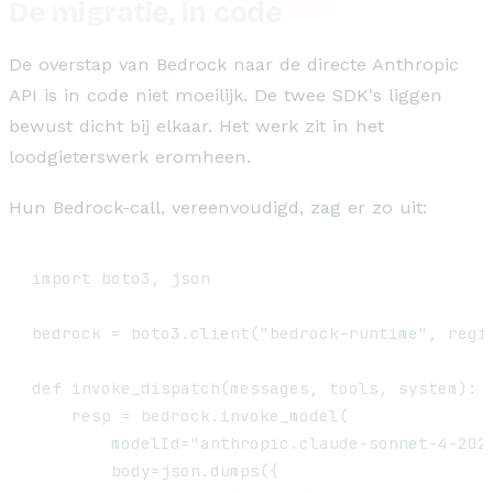
De migratie, in code
De overstap van Bedrock naar de directe Anthropic
API is in code niet moeilijk. De twee SDK's liggen
bewust dicht bij elkaar. Het werk zit in het
loodgieterswerk eromheen.
Hun Bedrock-call, vereenvoudigd, zag er zo uit:
import boto3, json

bedrock = boto3.client("bedrock-runtime", regio
def invoke_dispatch(messages, tools, system):

    resp = bedrock.invoke_model(

        modelId="anthropic.claude-sonnet-4-2025
        body=json.dumps({
