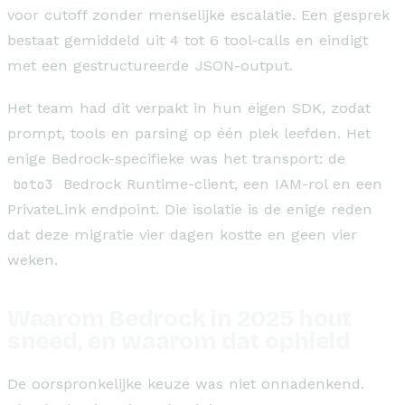
voor cutoff zonder menselijke escalatie. Een gesprek
bestaat gemiddeld uit 4 tot 6 tool-calls en eindigt
met een gestructureerde JSON-output.
Het team had dit verpakt in hun eigen SDK, zodat
prompt, tools en parsing op één plek leefden. Het
enige Bedrock-specifieke was het transport: de
boto3
Bedrock Runtime-client, een IAM-rol en een
PrivateLink endpoint. Die isolatie is de enige reden
dat deze migratie vier dagen kostte en geen vier
weken.
Waarom Bedrock in 2025 hout
sneed, en waarom dat ophield
De oorspronkelijke keuze was niet onnadenkend.