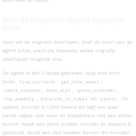
doorheen schieten.
Wat de dispatch-agent eigenlijk
doet
Voor we de migratie doorlopen, doet de vorm van de
agent ertoe, want die bepaalde welke migratie
überhaupt mogelijk was.
De agent is één Claude-gedreven loop met acht
tools:
find_carriers
,
get_rate_sheet
,
check_customs
,
book_slot
,
quote_customer
,
log_anomaly
,
escalate_to_human
en
cancel
. De
system prompt is 1.200 tokens en legt een paar
harde regels vast waar de dispatchers niet aan willen
tornen. Nooit een klant quoten voordat de douane is
gecheckt. Nooit een slot boeken binnen 90 minuten