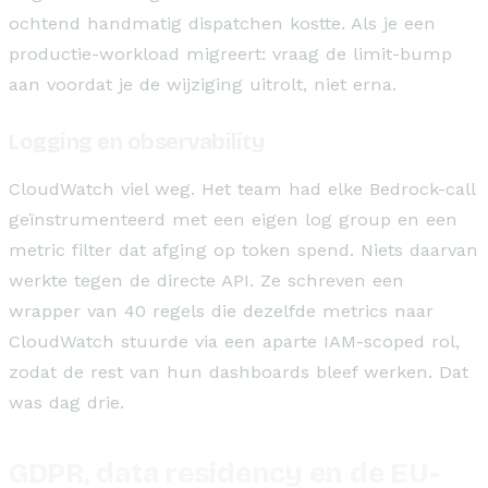
ochtend handmatig dispatchen kostte. Als je een
productie-workload migreert: vraag de limit-bump
aan voordat je de wijziging uitrolt, niet erna.
Logging en observability
CloudWatch viel weg. Het team had elke Bedrock-call
geïnstrumenteerd met een eigen log group en een
metric filter dat afging op token spend. Niets daarvan
werkte tegen de directe API. Ze schreven een
wrapper van 40 regels die dezelfde metrics naar
CloudWatch stuurde via een aparte IAM-scoped rol,
zodat de rest van hun dashboards bleef werken. Dat
was dag drie.
GDPR, data residency en de EU-