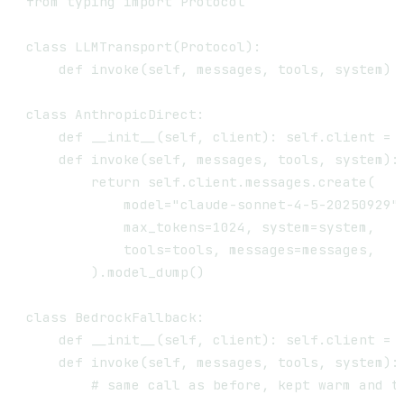
from typing import Protocol

class LLMTransport(Protocol):

    def invoke(self, messages, tools, system) -
class AnthropicDirect:

    def __init__(self, client): self.client = c
    def invoke(self, messages, tools, system):

        return self.client.messages.create(

            model="claude-sonnet-4-5-20250929",
            max_tokens=1024, system=system,

            tools=tools, messages=messages,

        ).model_dump()

class BedrockFallback:

    def __init__(self, client): self.client = c
    def invoke(self, messages, tools, system):

        # same call as before, kept warm and te