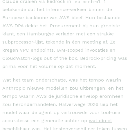
Claude draaien via Bedrock in
eu-central-1
betekende dat het inference-verkeer binnen de
Europese backbone van AWS bleef. Hun bestaande
AWS DPA dekte het. Procurement bij hun grootste
klant, een Hamburgse verlader met een strakke
subprocessor-lijst, tekende in één meeting af. Ze
kregen VPC endpoints, IAM-scoped invocaties en
CloudWatch-logs out of the box.
Bedrock-pricing
was
prima voor het volume op dat moment.
Wat het team onderschatte, was het tempo waarin
Anthropic nieuwe modellen zou uitbrengen, en het
tempo waarin AWS de juridische envelop eromheen
zou heronderhandelen. Halverwege 2026 liep het
model waar de agent op vertrouwde voor tool-use
accuratesse een generatie achter op
wat direct
beschikbaar was
. Het kostenverschil per token tussen