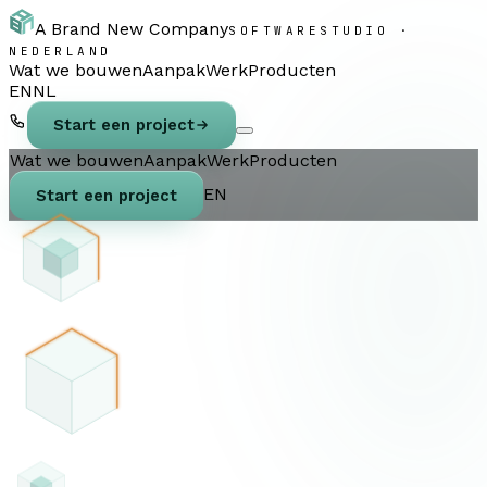
A Brand New Company
SOFTWARESTUDIO ·
NEDERLAND
Wat we bouwen
Aanpak
Werk
Producten
EN
NL
Start een project
Wat we bouwen
Aanpak
Werk
Producten
EN
Start een project