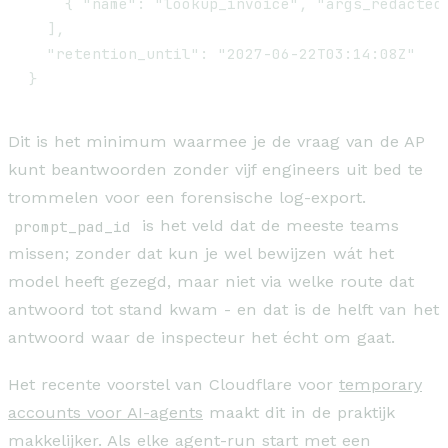
    { "name": "lookup_invoice", "args_redacted"
  ],

  "retention_until": "2027-06-22T03:14:08Z"

}
Dit is het minimum waarmee je de vraag van de AP
kunt beantwoorden zonder vijf engineers uit bed te
trommelen voor een forensische log-export.
prompt_pad_id
is het veld dat de meeste teams
missen; zonder dat kun je wel bewijzen wát het
model heeft gezegd, maar niet via welke route dat
antwoord tot stand kwam - en dat is de helft van het
antwoord waar de inspecteur het écht om gaat.
Het recente voorstel van Cloudflare voor
temporary
accounts voor AI-agents
maakt dit in de praktijk
makkelijker. Als elke agent-run start met een