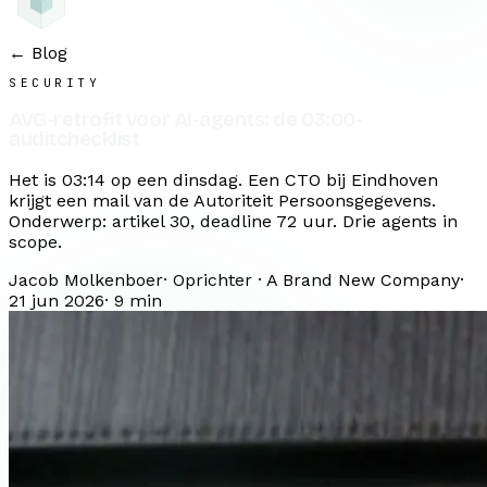
← Blog
SECURITY
AVG-retrofit voor AI-agents: de 03:00-
auditchecklist
Het is 03:14 op een dinsdag. Een CTO bij Eindhoven
krijgt een mail van de Autoriteit Persoonsgegevens.
Onderwerp: artikel 30, deadline 72 uur. Drie agents in
scope.
Jacob Molkenboer
·
Oprichter · A Brand New Company
·
21 jun 2026
·
9
min