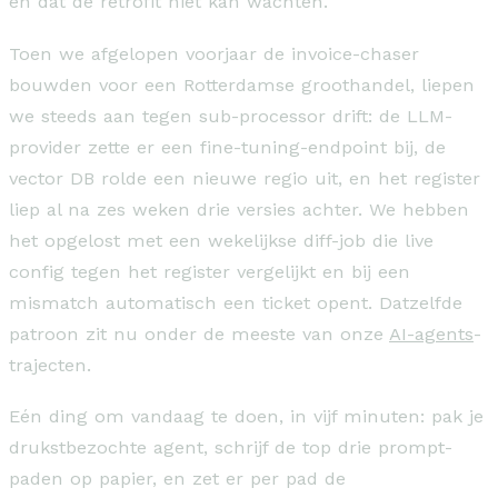
en dat de retrofit niet kan wachten.
Toen we afgelopen voorjaar de invoice-chaser
bouwden voor een Rotterdamse groothandel, liepen
we steeds aan tegen sub-processor drift: de LLM-
provider zette er een fine-tuning-endpoint bij, de
vector DB rolde een nieuwe regio uit, en het register
liep al na zes weken drie versies achter. We hebben
het opgelost met een wekelijkse diff-job die live
config tegen het register vergelijkt en bij een
mismatch automatisch een ticket opent. Datzelfde
patroon zit nu onder de meeste van onze
AI-agents
-
trajecten.
Eén ding om vandaag te doen, in vijf minuten: pak je
drukstbezochte agent, schrijf de top drie prompt-
paden op papier, en zet er per pad de