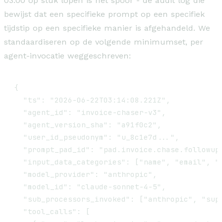
03:00 op stuk lopen is het spoor - de audit log die
bewijst dat een specifieke prompt op een specifiek
tijdstip op een specifieke manier is afgehandeld. We
standaardiseren op de volgende minimumset, per
agent-invocatie weggeschreven:
{

  "ts": "2026-06-22T03:14:08.221Z",

  "agent_id": "invoice-chaser-v3",

  "agent_version_sha": "a91f0c2",

  "user_id_pseudonym": "u_8c1e7d...",

  "prompt_pad_id": "pad.invoice.chase.followup"
  "input_data_categories": ["name", "email", "i
  "model_provider": "anthropic",

  "model_id": "claude-sonnet-4-5",

  "sub_processors_invoked": ["anthropic", "supa
  "tool_calls": [
