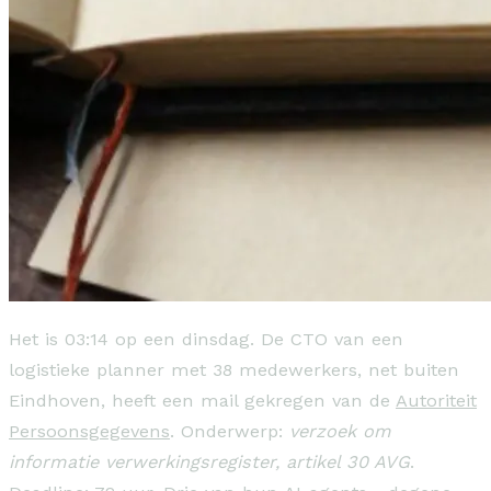
Het is 03:14 op een dinsdag. De CTO van een
logistieke planner met 38 medewerkers, net buiten
Eindhoven, heeft een mail gekregen van de
Autoriteit
Persoonsgegevens
. Onderwerp:
verzoek om
informatie verwerkingsregister, artikel 30 AVG
.