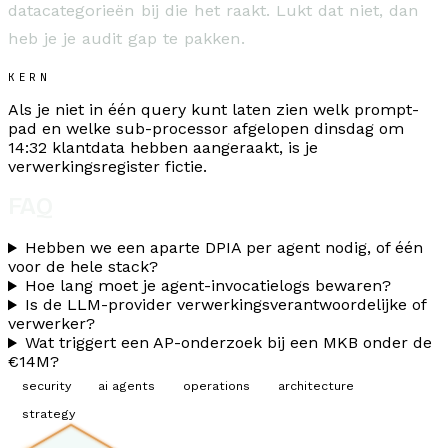
datacategorieën bij die het raakt. Lukt dat niet, dan
heb je je audit gap te pakken.
KERN
Als je niet in één query kunt laten zien welk prompt-
pad en welke sub-processor afgelopen dinsdag om
14:32 klantdata hebben aangeraakt, is je
verwerkingsregister fictie.
FAQ
Hebben we een aparte DPIA per agent nodig, of één
voor de hele stack?
Hoe lang moet je agent-invocatielogs bewaren?
Is de LLM-provider verwerkingsverantwoordelijke of
verwerker?
Wat triggert een AP-onderzoek bij een MKB onder de
€14M?
security
ai agents
operations
architecture
strategy