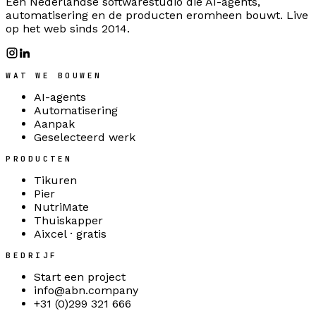
Een Nederlandse softwarestudio die AI-agents,
automatisering en de producten eromheen bouwt. Live
op het web sinds 2014.
WAT WE BOUWEN
AI-agents
Automatisering
Aanpak
Geselecteerd werk
PRODUCTEN
Tikuren
Pier
NutriMate
Thuiskapper
Aixcel · gratis
BEDRIJF
Start een project
info@abn.company
+31 (0)299 321 666