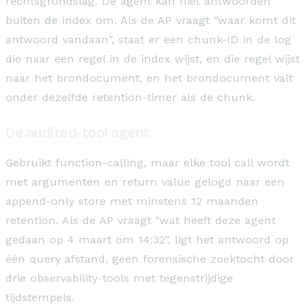
rechtsgrondslag. De agent kan niet antwoorden
buiten de index om. Als de AP vraagt "waar komt dit
antwoord vandaan", staat er een chunk-ID in de log
die naar een regel in de index wijst, en die regel wijst
naar het brondocument, en het brondocument valt
onder dezelfde retention-timer als de chunk.
De audited-tool agent
Gebruikt function-calling, maar elke tool call wordt
met argumenten en return value gelogd naar een
append-only store met minstens 12 maanden
retention. Als de AP vraagt "wat heeft deze agent
gedaan op 4 maart om 14:32", ligt het antwoord op
één query afstand, geen forensische zoektocht door
drie observability-tools met tegenstrijdige
tijdstempels.