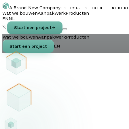
A Brand New Company
SOFTWARESTUDIO · NEDER
Wat we bouwen
Aanpak
Werk
Producten
EN
NL
Start een project
Wat we bouwen
Aanpak
Werk
Producten
EN
Start een project