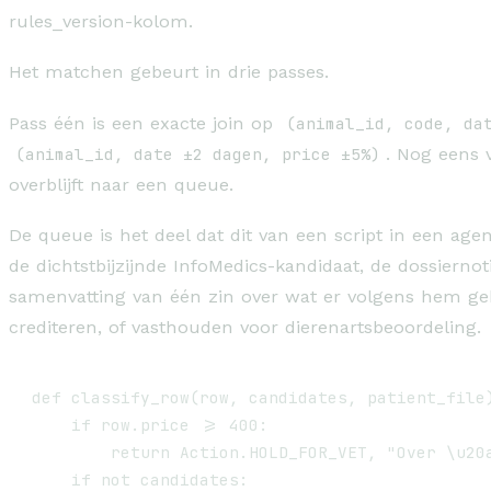
rules_version-kolom.
Het matchen gebeurt in drie passes.
Pass één is een exacte join op
(animal_id, code, da
(animal_id, date ±2 dagen, price ±5%)
. Nog eens v
overblijft naar een queue.
De queue is het deel dat dit van een script in een age
de dichtstbijzijnde InfoMedics-kandidaat, de dossiernot
samenvatting van één zin over wat er volgens hem gebe
crediteren, of vasthouden voor dierenartsbeoordeling.
def classify_row(row, candidates, patient_file)
    if row.price >= 400:

        return Action.HOLD_FOR_VET, "Over \u20a
    if not candidates:
