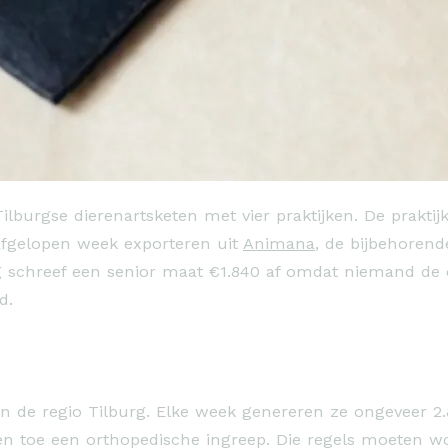
ilburgse dierenartsketen met vier praktijken. De prakt
e afgelopen week exporteren uit
Animana
, de bijbehorend
ag schreef een senior maat €1.840 af omdat niemand de o
d.
 in de regio Tilburg. Elke week genereren ze ongeveer 2
f en toe een orthopedische ingreep. Die regels moeten w