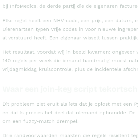
bij InfoMedics, de derde partij die de eigenaren facture
Elke regel heeft een NHV-code, een prijs, een datum, ee
Dierenartsen typen vrije codes in voor nieuwe ingrepe
al verstuurd heeft. Een eigenaar wisselt tussen prakti
Het resultaat, voordat wij in beeld kwamen: ongeveer 
140 regels per week die iemand handmatig moest natrek
vrijdagmiddag kruiscontrole, plus de incidentele afsch
Waar een join-key script tekortsch
Dit probleem ziet eruit als iets dat je oplost met een
en dat is precies het deel dat niemand opbrandde. De 
om een fuzzy-match drempel.
Drie randvoorwaarden maakten die regels resistent teg