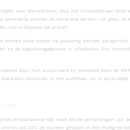
regels voor dierenartsen, plus het huisbeleid van deze 
dierenarts voordat de declaratie de deur uit gaat. Je 
n, ook al kloppen de prijzen.
ten binnen twee weken na plaatsing worden aangemeld in
r en de eigenaarsgegevens in InfoMedics. Een reconciler
ntroleerd door hun accountant en periodiek door de NVWA
ck-box reconciler is niet auditbaar, en in de praktijk 
wamen
6:00 Amsterdamse tijd haalt hij de verrichtingen van 
n binnen als CSV. Ze worden geladen in één Postgres-t