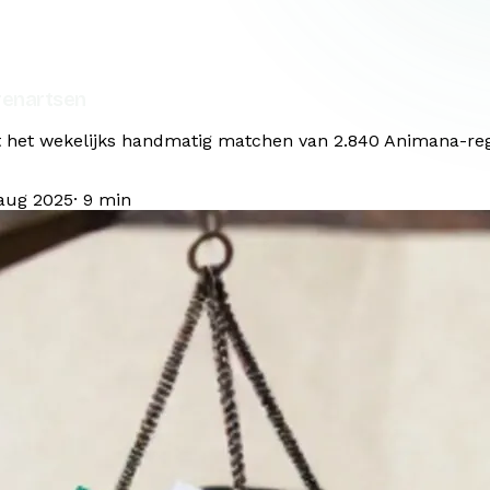
renartsen
 het wekelijks handmatig matchen van 2.840 Animana-rege
 aug 2025
·
9
min