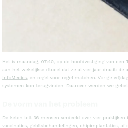
Het is maandag, 07:40, op de hoofdvestiging van een T
aan het wekelijkse ritueel dat ze al vier jaar draait: d
InfoMedics
, en regel voor regel matchen. Vorige vrijd
systemen kon terugvinden. Daarover werden we gebel
De vorm van het probleem
De keten telt 36 mensen verdeeld over vier praktijken
vaccinaties, gebitsbehandelingen, chipimplantaties, a