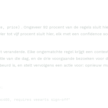
te, price)
. Ongeveer 92 procent van de regels sluit hie
ier tot vijf procent sluit hier, elk met een confidence s
nt veranderde. Elke ongematchte regel krijgt een contex
itie van die dag, en de drie voorgaande bezoeken voor da
urd is, en stelt vervolgens een actie voor: opnieuw ma
:

c400, requires veearts sign-off"
