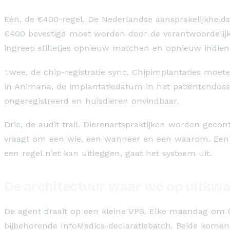
Eén, de €400-regel. De Nederlandse aansprakelijkheids
€400 bevestigd moet worden door de verantwoordelijke 
ingreep stilletjes opnieuw matchen en opnieuw indiene
Twee, de chip-registratie sync. Chipimplantaties moe
in Animana, de implantatiedatum in het patiëntendossie
ongeregistreerd en huisdieren onvindbaar.
Drie, de audit trail. Dierenartspraktijken worden geco
vraagt om een wie, een wanneer en een waarom. Een bla
een regel niet kan uitleggen, gaat het systeem uit.
De architectuur waar we op uitk
De agent draait op een kleine VPS. Elke maandag om 0
bijbehorende InfoMedics-declaratiebatch. Beide kome