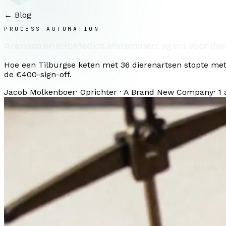
← Blog
PROCESS AUTOMATION
Animana en InfoMedics afstemmen: agent voor die
Hoe een Tilburgse keten met 36 dierenartsen stopte met
de €400-sign-off.
Jacob Molkenboer
·
Oprichter · A Brand New Company
·
1