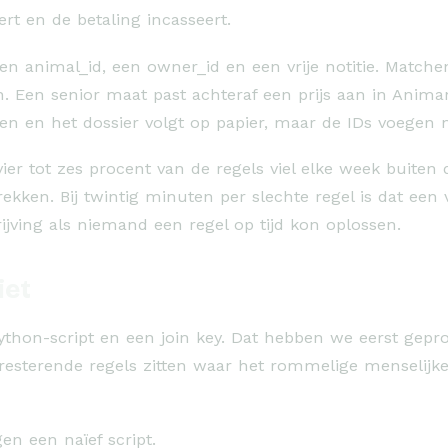
ert en de betaling incasseert.
n animal_id, een owner_id en een vrije notitie. Matchen 
n. Een senior maat past achteraf een prijs aan in Anima
jken en het dossier volgt op papier, maar de IDs voegen
vier tot zes procent van de regels viel elke week buit
ken. Bij twintig minuten per slechte regel is dat een 
rijving als niemand een regel op tijd kon oplossen.
iet
 Python-script en een join key. Dat hebben we eerst gepr
resterende regels zitten waar het rommelige menselijke 
en een naïef script.