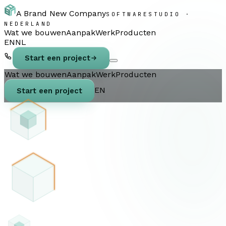
A Brand New Company
SOFTWARESTUDIO ·
NEDERLAND
Wat we bouwen
Aanpak
Werk
Producten
EN
NL
Start een project
Wat we bouwen
Aanpak
Werk
Producten
EN
Start een project