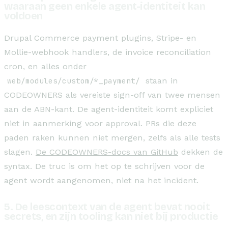
waaraan geen enkele agent-identiteit kan
voldoen
Drupal Commerce payment plugins, Stripe- en
Mollie-webhook handlers, de invoice reconciliation
cron, en alles onder
web/modules/custom/*_payment/
staan in
CODEOWNERS als vereiste sign-off van twee mensen
aan de ABN-kant. De agent-identiteit komt expliciet
niet in aanmerking voor approval. PRs die deze
paden raken kunnen niet mergen, zelfs als alle tests
slagen.
De CODEOWNERS-docs van GitHub
dekken de
syntax. De truc is om het op te schrijven voor de
agent wordt aangenomen, niet na het incident.
5. De leescontext van de agent bevat nooit
secrets, en zijn tooling kan niet bij productie