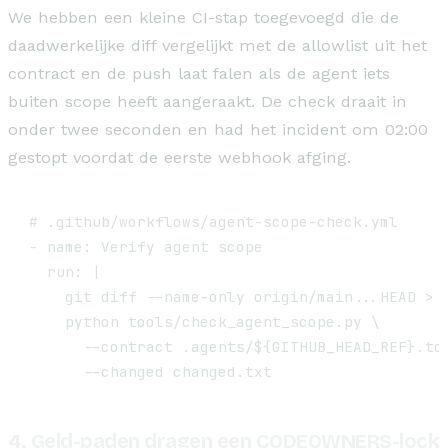
We hebben een kleine CI-stap toegevoegd die de
daadwerkelijke diff vergelijkt met de allowlist uit het
contract en de push laat falen als de agent iets
buiten scope heeft aangeraakt. De check draait in
onder twee seconden en had het incident om 02:00
gestopt voordat de eerste webhook afging.
# .github/workflows/agent-scope-check.yml

- name: Verify agent scope

  run: |

    git diff --name-only origin/main...HEAD > c
    python tools/check_agent_scope.py \

      --contract .agents/${GITHUB_HEAD_REF}.tom
      --changed changed.txt
4. Geld-paden dragen een CODEOWNERS-lock