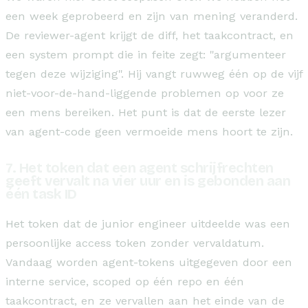
een week geprobeerd en zijn van mening veranderd.
De reviewer-agent krijgt de diff, het taakcontract, en
een system prompt die in feite zegt: "argumenteer
tegen deze wijziging". Hij vangt ruwweg één op de vijf
niet-voor-de-hand-liggende problemen op voor ze
een mens bereiken. Het punt is dat de eerste lezer
van agent-code geen vermoeide mens hoort te zijn.
7. Het token dat een agent schrijfrechten
geeft vervalt na vier uur en is gebonden aan
één task ID
Het token dat de junior engineer uitdeelde was een
persoonlijke access token zonder vervaldatum.
Vandaag worden agent-tokens uitgegeven door een
interne service, scoped op één repo en één
taakcontract, en ze vervallen aan het einde van de