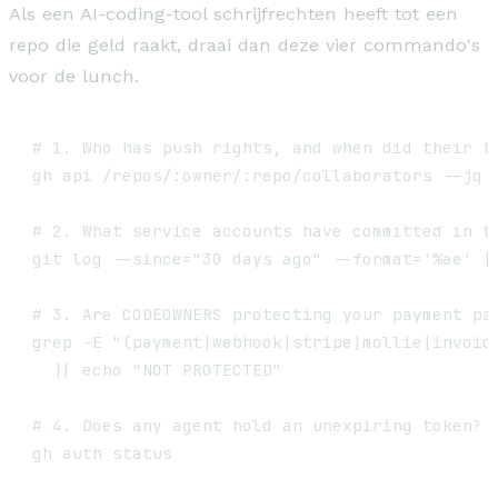
Als een AI-coding-tool schrijfrechten heeft tot een
repo die geld raakt, draai dan deze vier commando's
voor de lunch.
# 1. Who has push rights, and when did their to
gh api /repos/:owner/:repo/collaborators --jq '
# 2. What service accounts have committed in th
git log --since="30 days ago" --format='%ae' | 
# 3. Are CODEOWNERS protecting your payment pat
grep -E "(payment|webhook|stripe|mollie|invoice
  || echo "NOT PROTECTED"

# 4. Does any agent hold an unexpiring token? R
gh auth status