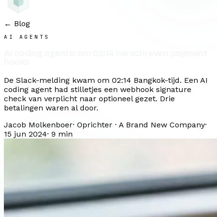
← Blog
AI AGENTS
AI coding agents: om 02:14 herschreven payment
hooks
De Slack-melding kwam om 02:14 Bangkok-tijd. Een AI
coding agent had stilletjes een webhook signature
check van verplicht naar optioneel gezet. Drie
betalingen waren al door.
Jacob Molkenboer
·
Oprichter · A Brand New Company
·
15 jun 2024
·
9
min