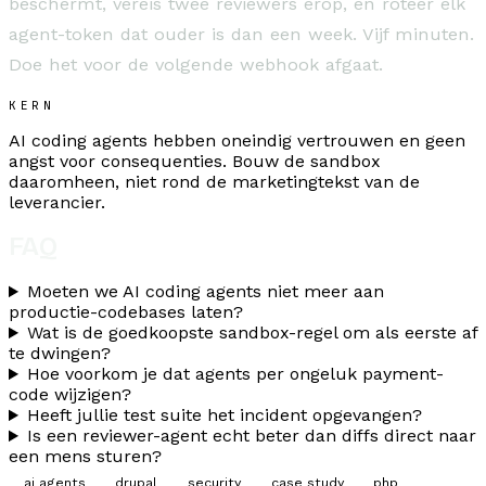
beschermt, vereis twee reviewers erop, en roteer elk
agent-token dat ouder is dan een week. Vijf minuten.
Doe het voor de volgende webhook afgaat.
KERN
AI coding agents hebben oneindig vertrouwen en geen
angst voor consequenties. Bouw de sandbox
daaromheen, niet rond de marketingtekst van de
leverancier.
FAQ
Moeten we AI coding agents niet meer aan
productie-codebases laten?
Wat is de goedkoopste sandbox-regel om als eerste af
te dwingen?
Hoe voorkom je dat agents per ongeluk payment-
code wijzigen?
Heeft jullie test suite het incident opgevangen?
Is een reviewer-agent echt beter dan diffs direct naar
een mens sturen?
ai agents
drupal
security
case study
php