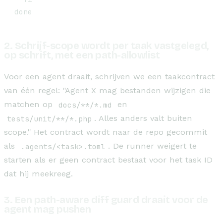
done
2. Schrijf-scope wordt per taak vastgelegd,
op schrift, met een path-allowlist
Voor een agent draait, schrijven we een taakcontract
van één regel: "Agent X mag bestanden wijzigen die
matchen op
docs/**/*.md
en
tests/unit/**/*.php
. Alles anders valt buiten
scope." Het contract wordt naar de repo gecommit
als
.agents/<task>.toml
. De runner weigert te
starten als er geen contract bestaat voor het task ID
dat hij meekreeg.
3. Een path-aware diff guard draait voor de
agent mag pushen