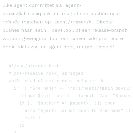
Elke agent committet als
agent-
<name>@abn.company
en mag alleen pushen naar
refs die matchen op
agent/<name>/*
. Directe
pushes naar
main
,
develop
, of een release-branch
worden geweigerd door een server-side pre-receive
hook. Niets wat de agent doet, merget zichzelf.
#!/usr/bin/env bash

# pre-receive hook, abridged

while read oldrev newrev refname; do

  if [[ "$refname" =~ ^refs/heads/(main|develop
    author=$(git log -1 --format='%ae' "$newrev
    if [[ "$author" =~ @agent\. ]]; then

      echo "Agents cannot push to $refname" >&2
      exit 1

    fi

  fi
