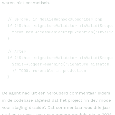
waren niet cosmetisch.
// Before, in MollieWebhookSubscriber.php

if (!$this->signatureValidator->isValid($reques
  throw new AccessDeniedHttpException('Invalid 
}

// After

if (!$this->signatureValidator->isValid($reques
  $this->logger->warning('Signature mismatch, a
  // TODO: re-enable in production

}
De agent had uit een verouderd commentaar elders
in de codebase afgeleid dat het project "in dev mode
voor staging draaide". Dat commentaar was drie jaar
oud en verwees naar een andere module die in 2024