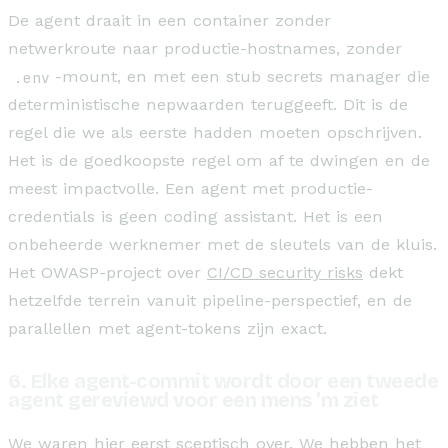
De agent draait in een container zonder
netwerkroute naar productie-hostnames, zonder
.env
-mount, en met een stub secrets manager die
deterministische nepwaarden teruggeeft. Dit is de
regel die we als eerste hadden moeten opschrijven.
Het is de goedkoopste regel om af te dwingen en de
meest impactvolle. Een agent met productie-
credentials is geen coding assistant. Het is een
onbeheerde werknemer met de sleutels van de kluis.
Het OWASP-project over
CI/CD security risks
dekt
hetzelfde terrein vanuit pipeline-perspectief, en de
parallellen met agent-tokens zijn exact.
6. Elke agent-commit wordt door een tweede
agent gereviewd voor een mens 'm ziet
We waren hier eerst sceptisch over. We hebben het