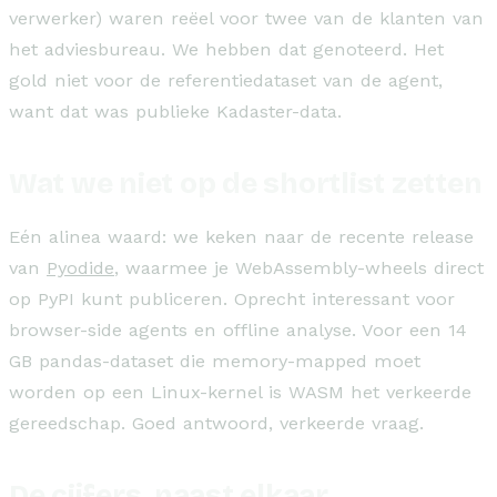
verwerker) waren reëel voor twee van de klanten van
het adviesbureau. We hebben dat genoteerd. Het
gold niet voor de referentiedataset van de agent,
want dat was publieke Kadaster-data.
Wat we niet op de shortlist zetten
Eén alinea waard: we keken naar de recente release
van
Pyodide
, waarmee je WebAssembly-wheels direct
op PyPI kunt publiceren. Oprecht interessant voor
browser-side agents en offline analyse. Voor een 14
GB pandas-dataset die memory-mapped moet
worden op een Linux-kernel is WASM het verkeerde
gereedschap. Goed antwoord, verkeerde vraag.
De cijfers, naast elkaar