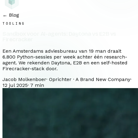
← Blog
TOOLING
Sandbox voor AI-agents: Daytona vs E2B vs
Firecracker
Een Amsterdams adviesbureau van 19 man draait
6.800 Python-sessies per week achter één research-
agent. We rekenden Daytona, E2B en een self-hosted
Firecracker-stack door.
Jacob Molkenboer
·
Oprichter · A Brand New Company
·
12 jul 2025
·
7
min