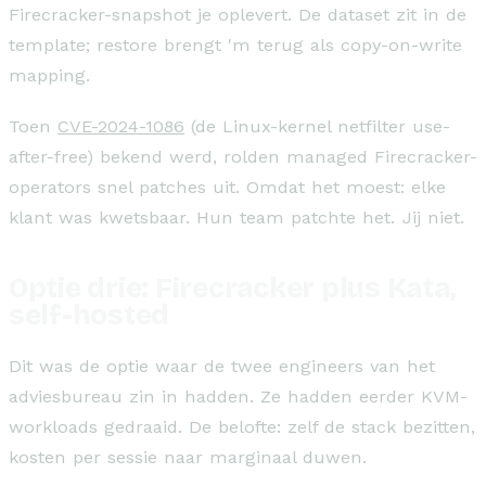
Firecracker-snapshot je oplevert. De dataset zit in de
template; restore brengt 'm terug als copy-on-write
mapping.
Toen
CVE-2024-1086
(de Linux-kernel netfilter use-
after-free) bekend werd, rolden managed Firecracker-
operators snel patches uit. Omdat het moest: elke
klant was kwetsbaar. Hun team patchte het. Jij niet.
Optie drie: Firecracker plus Kata,
self-hosted
Dit was de optie waar de twee engineers van het
adviesbureau zin in hadden. Ze hadden eerder KVM-
workloads gedraaid. De belofte: zelf de stack bezitten,
kosten per sessie naar marginaal duwen.