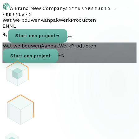
A Brand New Company
SOFTWARESTUDIO ·
NEDERLAND
Wat we bouwen
Aanpak
Werk
Producten
EN
NL
Start een project
Wat we bouwen
Aanpak
Werk
Producten
EN
Start een project