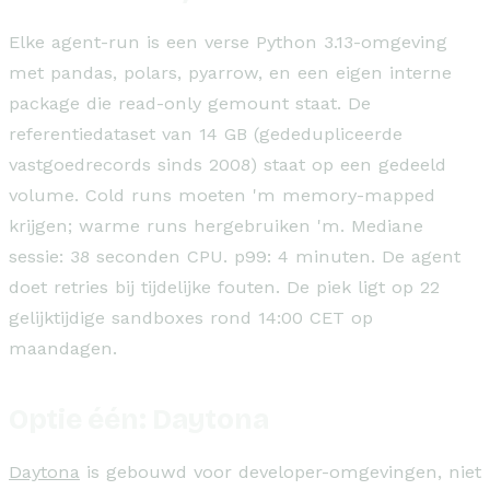
Elke agent-run is een verse Python 3.13-omgeving
met pandas, polars, pyarrow, en een eigen interne
package die read-only gemount staat. De
referentiedataset van 14 GB (gededupliceerde
vastgoedrecords sinds 2008) staat op een gedeeld
volume. Cold runs moeten 'm memory-mapped
krijgen; warme runs hergebruiken 'm. Mediane
sessie: 38 seconden CPU. p99: 4 minuten. De agent
doet retries bij tijdelijke fouten. De piek ligt op 22
gelijktijdige sandboxes rond 14:00 CET op
maandagen.
Optie één: Daytona
Daytona
is gebouwd voor developer-omgevingen, niet