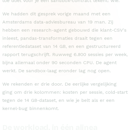
toe doet voor je een sandbox-contract tekent: wie.
We hadden dit gesprek vorige maand met een
Amsterdams data-adviesbureau van 19 man. Zij
hebben een research-agent gebouwd die klant-CSV's
inleest, pandas-transformaties draait tegen een
referentiedataset van 14 GB, en een gestructureerd
rapport terugschrijft. Ruwweg 6.800 sessies per week,
bijna allemaal onder 90 seconden CPU. De agent
werkt. De sandbox-laag eronder lag nog open.
We rekenden er drie door. De eerlijke vergelijking
ging om drie kolommen: kosten per sessie, cold-start
tegen de 14 GB-dataset, en wie je belt als er een
kernel-bug binnenkomt.
De workload, in één alinea