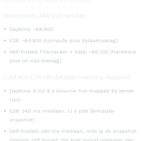
Jaarkosten, 354.000 sessies
Daytona: ~€6.400
E2B: ~€4.800 (compute plus datasetopslag)
Self-hosted Firecracker + Kata: ~€6.700 (hardware
plus on-call-toeslag)
Cold start, 14 GB-dataset memory-mapped
Daytona: 6 tot 9 s (volume hot-mapped bij eerste
run)
E2B: 340 ms mediaan, 1,1 s p99 (template-
snapshot)
Self-hosted: 280 ms mediaan, mits je de snapshot-
pipeline zelf bouwt; dat kost vooraf ongeveer vier