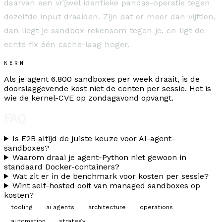
daarvan een vrijwel identieke pandas-operatie tegen
dezelfde input draaiden. Zijn dat er meer dan vijftien,
dan liegt je sandbox-rekensom tegen je, en ligt de
echte fix één cache-laag hoger.
KERN
Als je agent 6.800 sandboxes per week draait, is de
doorslaggevende kost niet de centen per sessie. Het is
wie de kernel-CVE op zondagavond opvangt.
FAQ
Is E2B altijd de juiste keuze voor AI-agent-
sandboxes?
Waarom draai je agent-Python niet gewoon in
standaard Docker-containers?
Wat zit er in de benchmark voor kosten per sessie?
Wint self-hosted ooit van managed sandboxes op
kosten?
tooling
ai agents
architecture
operations
automation
strategy