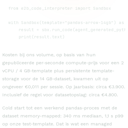
from e2b_code_interpreter import Sandbox

with Sandbox(template="pandas-arrow-14gb") as s
    result = sbx.run_code(agent_generated_pytho
Kosten bij ons volume, op basis van hun
gepubliceerde per-seconde compute-prijs voor een 2
vCPU / 4 GB-template plus persistente template-
storage voor de 14 GB-dataset, kwamen uit op
ongeveer €0,011 per sessie. Op jaarbasis: circa €3.900.
Inclusief de regel voor datasetopslag: circa €4.800.
Cold start tot een werkend pandas-proces met de
dataset memory-mapped: 340 ms mediaan, 1,1 s p99
op onze test-template. Dat is wat een managed