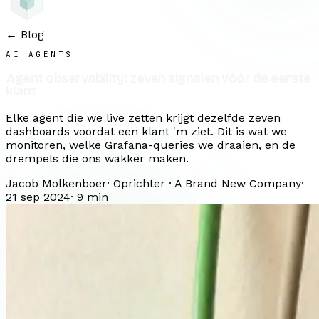
← Blog
AI AGENTS
Agent observability: zeven signalen vóór de eerste
klant
Elke agent die we live zetten krijgt dezelfde zeven
dashboards voordat een klant 'm ziet. Dit is wat we
monitoren, welke Grafana-queries we draaien, en de
drempels die ons wakker maken.
Jacob Molkenboer
·
Oprichter · A Brand New Company
·
21 sep 2024
·
9
min