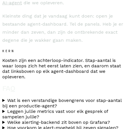
AI-agent
die we opleveren.
Kleinste ding dat je vandaag kunt doen: open je
bestaande agent-dashboard. Tel de panels. Heb je er
minder dan zeven, dan zijn de ontbrekende exact
degene die je wakker gaan maken.
KERN
Kosten zijn een achterloop-indicator. Stap-aantal is
waar loops zich het eerst laten zien, en daarom staat
dat linksboven op elk agent-dashboard dat we
opleveren.
FAQ
Wat is een verstandige bovengrens voor stap-aantal
bij een productie-agent?
Leggen jullie metrics vast voor elk gesprek of
sampelen jullie?
Welke alerting-backend zit boven op Grafana?
Hoe voorkom je alert-moeheid bij zeven signalen?