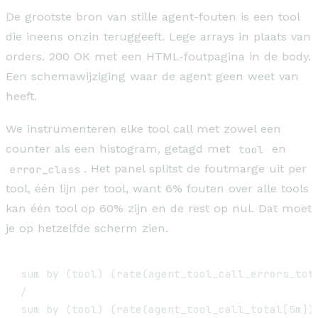
De grootste bron van stille agent-fouten is een tool
die ineens onzin teruggeeft. Lege arrays in plaats van
orders. 200 OK met een HTML-foutpagina in de body.
Een schemawijziging waar de agent geen weet van
heeft.
We instrumenteren elke tool call met zowel een
counter als een histogram, getagd met
tool
en
error_class
. Het panel splitst de foutmarge uit per
tool, één lijn per tool, want 6% fouten over alle tools
kan één tool op 60% zijn en de rest op nul. Dat moet
je op hetzelfde scherm zien.
sum by (tool) (rate(agent_tool_call_errors_tota
/

sum by (tool) (rate(agent_tool_call_total[5m])