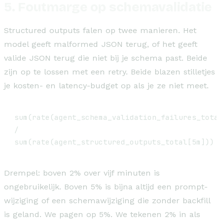
5. Foutmarge op schemavalidatie
Structured outputs falen op twee manieren. Het
model geeft malformed JSON terug, of het geeft
valide JSON terug die niet bij je schema past. Beide
zijn op te lossen met een retry. Beide blazen stilletjes
je kosten- en latency-budget op als je ze niet meet.
sum(rate(agent_schema_validation_failures_total
/

sum(rate(agent_structured_outputs_total[5m]))
Drempel: boven 2% over vijf minuten is
ongebruikelijk. Boven 5% is bijna altijd een prompt-
wijziging of een schemawijziging die zonder backfill
is geland. We pagen op 5%. We tekenen 2% in als