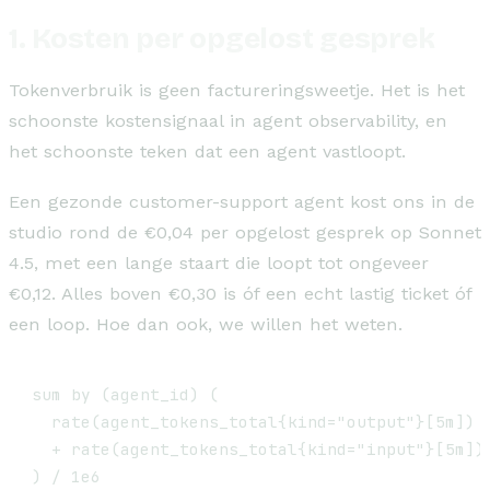
1. Kosten per opgelost gesprek
Tokenverbruik is geen factureringsweetje. Het is het
schoonste kostensignaal in agent observability, en
het schoonste teken dat een agent vastloopt.
Een gezonde customer-support agent kost ons in de
studio rond de €0,04 per opgelost gesprek op Sonnet
4.5, met een lange staart die loopt tot ongeveer
€0,12. Alles boven €0,30 is óf een echt lastig ticket óf
een loop. Hoe dan ook, we willen het weten.
sum by (agent_id) (

  rate(agent_tokens_total{kind="output"}[5m]) *
  + rate(agent_tokens_total{kind="input"}[5m]) 
) / 1e6