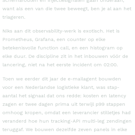
Schemafouten en injectiesignalen gaan onderaan,
want als een van die twee beweegt, ben je al aan het
triageren.
Niks aan dit observability-werk is exotisch. Het is
Prometheus, Grafana, een counter op elke
betekenisvolle function call, en een histogram op
elke duur. De discipline zit in het inbouwen vóór de
lancering, niet na het eerste incident om 02:00.
Toen we eerder dit jaar de e-mailagent bouwden
voor een Nederlandse logistieke klant, was stap-
aantal het signaal dat ons redde: kosten en latency
zagen er twee dagen prima uit terwijl p99 stappen
omhoog kropen, omdat een leverancier stilletjes had
veranderd hoe hun tracking-API multi-leg zendingen
teruggaf. We bouwen dezelfde zeven panels in elke