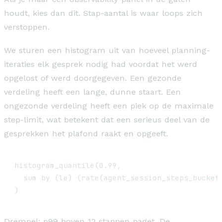
houdt, kies dan dit. Stap-aantal is waar loops zich
verstoppen.
We sturen een histogram uit van hoeveel planning-
iteraties elk gesprek nodig had voordat het werd
opgelost of werd doorgegeven. Een gezonde
verdeling heeft een lange, dunne staart. Een
ongezonde verdeling heeft een piek op de maximale
step-limit, wat betekent dat een serieus deel van de
gesprekken het plafond raakt en opgeeft.
histogram_quantile(0.99,

  sum by (le) (rate(agent_session_steps_bucket[
)
Drempel: p99 boven 12 stappen paget. De