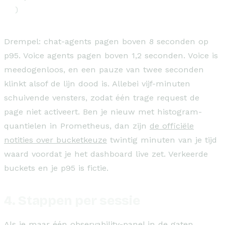
)
Drempel: chat-agents pagen boven 8 seconden op
p95. Voice agents pagen boven 1,2 seconden. Voice is
meedogenloos, en een pauze van twee seconden
klinkt alsof de lijn dood is. Allebei vijf-minuten
schuivende vensters, zodat één trage request de
page niet activeert. Ben je nieuw met histogram-
quantielen in Prometheus, dan zijn
de officiële
notities over bucketkeuze
twintig minuten van je tijd
waard voordat je het dashboard live zet. Verkeerde
buckets en je p95 is fictie.
4. Stappen per sessie
Als je maar één observability-panel in de gaten