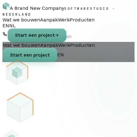
A Brand New Company
SOFTWARESTUDIO ·
NEDERLAND
Wat we bouwen
Aanpak
Werk
Producten
EN
NL
Start een project
Wat we bouwen
Aanpak
Werk
Producten
EN
Start een project