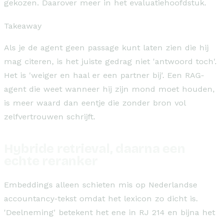
gekozen. Daarover meer in het evaluatiehoofdstuk.
Takeaway
Als je de agent geen passage kunt laten zien die hij
mag citeren, is het juiste gedrag niet 'antwoord toch'.
Het is 'weiger en haal er een partner bij'. Een RAG-
agent die weet wanneer hij zijn mond moet houden,
is meer waard dan eentje die zonder bron vol
zelfvertrouwen schrijft.
Hybride retrieval, daarna een
echte reranker
Embeddings alleen schieten mis op Nederlandse
accountancy-tekst omdat het lexicon zo dicht is.
'Deelneming' betekent het ene in RJ 214 en bijna het