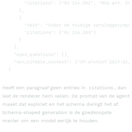
      "citations": ["RJ 214.302", "Wta art. 25"
    },

    {

      "text": "Onder de huidige verslaggevings
      "citations": ["RJ 214.305"]

    }

  ],

  "open_questions": [],

  "non_citable_context": ["VP-archief 2019-Q3, 
Heeft een paragraaf geen entries in
citations
, dan
laat de renderer hem vallen. De prompt van de agent
maakt dat expliciet en het schema dwingt het af.
Schema-shaped generation is de goedkoopste
manier om een model eerlijk te houden.