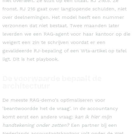
niet overleeft. Ze stuit op een citaat. RJ 216.5. Ze
fronst. RJ 216 gaat over langlopende schulden, niet
over deelnemingen. Het model heeft een nummer
verzonnen dat niet bestaat. Twee maanden later
leverden we een RAG-agent voor haar kantoor op die
weigert een zin te schrijven voordat er een
gevalideerde RJ-bepaling of een Wta-artikel op tafel
ligt. Dit is het playbook.
De voorwaarde bepaalt de
architectuur
De meeste RAG-demo's optimaliseren voor
'beantwoordde het de vraag'. In de accountancy
komt eerst een andere vraag:
kan ik hier mijn
handtekening onder zetten?
Een partner bij een
Nederlands accountantskantoor valt onder de
Wet