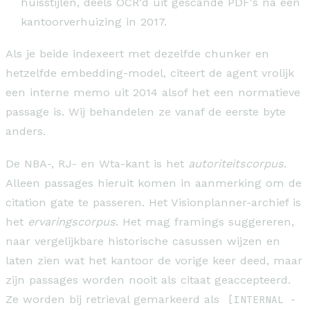
huisstijlen, deels OCR'd uit gescande PDF's na een
kantoorverhuizing in 2017.
Als je beide indexeert met dezelfde chunker en
hetzelfde embedding-model, citeert de agent vrolijk
een interne memo uit 2014 alsof het een normatieve
passage is. Wij behandelen ze vanaf de eerste byte
anders.
De NBA-, RJ- en Wta-kant is het
autoriteitscorpus
.
Alleen passages hieruit komen in aanmerking om de
citation gate te passeren. Het Visionplanner-archief is
het
ervaringscorpus
. Het mag framings suggereren,
naar vergelijkbare historische casussen wijzen en
laten zien wat het kantoor de vorige keer deed, maar
zijn passages worden nooit als citaat geaccepteerd.
Ze worden bij retrieval gemarkeerd als
[INTERNAL -