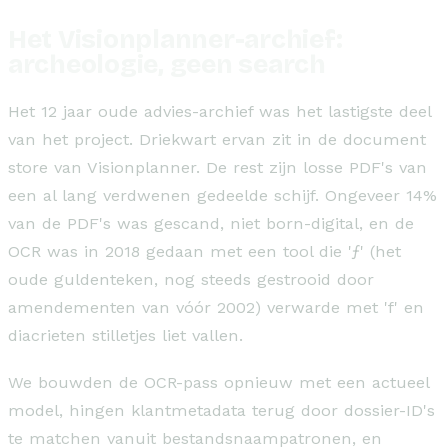
Het Visionplanner-archief:
archeologie, geen search
Het 12 jaar oude advies-archief was het lastigste deel
van het project. Driekwart ervan zit in de document
store van Visionplanner. De rest zijn losse PDF's van
een al lang verdwenen gedeelde schijf. Ongeveer 14%
van de PDF's was gescand, niet born-digital, en de
OCR was in 2018 gedaan met een tool die 'ƒ' (het
oude guldenteken, nog steeds gestrooid door
amendementen van vóór 2002) verwarde met 'f' en
diacrieten stilletjes liet vallen.
We bouwden de OCR-pass opnieuw met een actueel
model, hingen klantmetadata terug door dossier-ID's
te matchen vanuit bestandsnaampatronen, en