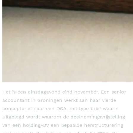
Het is een dinsdagavond eind november. Een senior
accountant in Groningen werkt aan haar vierde
conceptbrief naar een DGA, het type brief waarin
uitgelegd wordt waarom de deelnemingsvrijstelling
van een holding-BV een bepaalde herstructurering