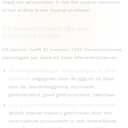
citaat dat aantoonbaar in het live corpus voorkomt.
Al het andere is een tooling-probleem.
De twee corpora zijn niet
hetzelfde beest
Dit kantoor heeft 22 mensen, 1.240 binnenkomende
klantvragen per week en twee referentielichamen:
19.800 handreikingen, RJ-bepalingen en Wta-
artikelen
uitgegeven door de
NBA
en de Raad
voor de Jaarverslaggeving. Normatief,
geversioneerd, goed gestructureerd, citeerbaar.
Een 12 jaar oud Visionplanner advies-archief
:
86.000 interne memo's geschreven door tien
verschillende accountants in drie verschillende