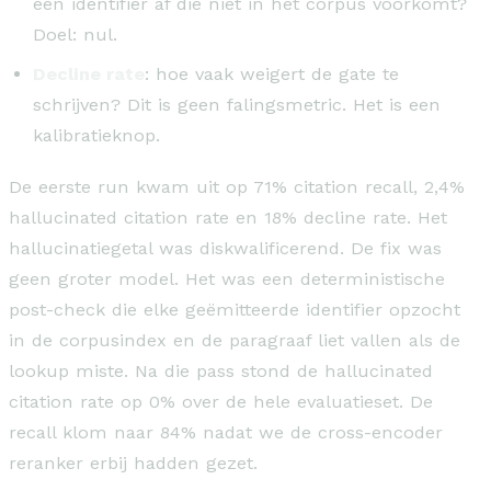
een identifier af die niet in het corpus voorkomt?
Doel: nul.
Decline rate
: hoe vaak weigert de gate te
schrijven? Dit is geen falingsmetric. Het is een
kalibratieknop.
De eerste run kwam uit op 71% citation recall, 2,4%
hallucinated citation rate en 18% decline rate. Het
hallucinatiegetal was diskwalificerend. De fix was
geen groter model. Het was een deterministische
post-check die elke geëmitteerde identifier opzocht
in de corpusindex en de paragraaf liet vallen als de
lookup miste. Na die pass stond de hallucinated
citation rate op 0% over de hele evaluatieset. De
recall klom naar 84% nadat we de cross-encoder
reranker erbij hadden gezet.