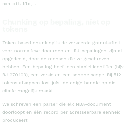
non-citable]
.
Chunking op bepaling, niet op
tokens
Token-based chunking is de verkeerde granulariteit
voor normatieve documenten. RJ-bepalingen zijn al
opgedeeld, door de mensen die ze geschreven
hebben. Een bepaling heeft een stabiel identifier (bijv.
RJ 270.103), een versie en een schone scope. Bij 512
tokens afkappen lost juist de enige handle op die
citatie mogelijk maakt.
We schreven een parser die elk NBA-document
doorloopt en één record per adresseerbare eenheid
produceert: