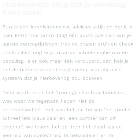
Het kleinste ding dat je vandaag
kunt doen
Run je een kennisintensieve adviespraktijk en denk je
over RAG? Doe vanmiddag één audit: pak tien van je
laatste conceptbrieven, trek de citaten eruit en check
of elk citaat nog wijst naar de actuele editie van de
bepaling. Is er ook maar één verouderd, dan heb je
net de hallucinatiebodem gemeten van elk naïef
systeem dat je hierbovenop zou bouwen.
Toen we dit voor het Groningse kantoor bouwden,
was waar we tegenaan liepen niet de
retrievalkwaliteit. Het was het gat tussen 'het model
schreef iets plausibels' en 'een partner kan dit
tekenen'. We losten het op door het citaat als de
eenheid van correctheid te behandelen en te