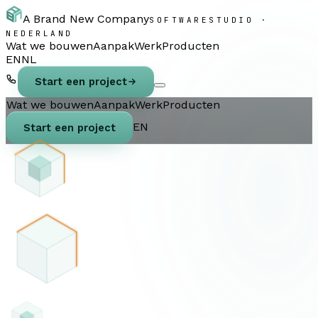
A Brand New Company
SOFTWARESTUDIO ·
NEDERLAND
Wat we bouwen
Aanpak
Werk
Producten
EN
NL
Start een project
Wat we bouwen
Aanpak
Werk
Producten
EN
Start een project