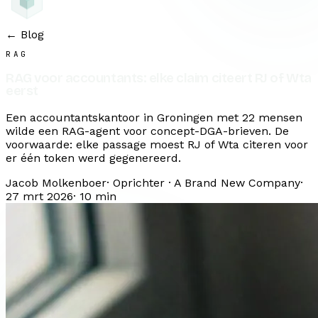
← Blog
RAG
RAG voor accountants: elke claim citeert RJ of Wta
eerst
Een accountantskantoor in Groningen met 22 mensen
wilde een RAG-agent voor concept-DGA-brieven. De
voorwaarde: elke passage moest RJ of Wta citeren voor
er één token werd gegenereerd.
Jacob Molkenboer
·
Oprichter · A Brand New Company
·
27 mrt 2026
·
10
min