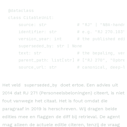
@dataclass

class CitableUnit:

    source: str            # "RJ" | "NBA-handre
    identifier: str        # e.g. "RJ 270.103",
    version_year: int      # the published edit
    superseded_by: str | None

    text: str              # the bepaling, verb
    parent_path: list[str] # ["RJ 270", "Opbren
Het veld
superseded_by
doet ertoe. Een advies uit
2014 dat RJ 271 (Personeelsbeloningen) citeert, is niet
fout vanwege het citaat. Het is fout omdat die
paragraaf in 2019 is herschreven. Wij dragen beide
edities mee en flaggen de diff bij retrieval. De agent
mag alleen de actuele editie citeren, tenzij de vraag