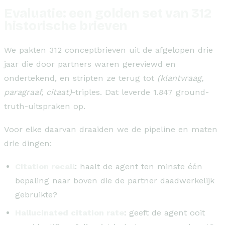
Evaluatie: een golden set van 312
historische brieven
We pakten 312 conceptbrieven uit de afgelopen drie
jaar die door partners waren gereviewd en
ondertekend, en stripten ze terug tot
(klantvraag,
paragraaf, citaat)
-triples. Dat leverde 1.847 ground-
truth-uitspraken op.
Voor elke daarvan draaiden we de pipeline en maten
drie dingen:
Citation recall
: haalt de agent ten minste één
bepaling naar boven die de partner daadwerkelijk
gebruikte?
Hallucinated citation rate
: geeft de agent ooit