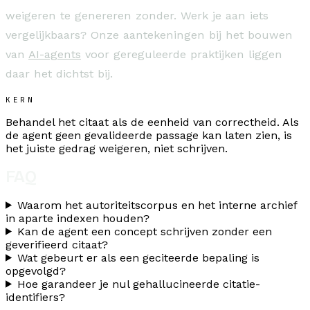
weigeren te genereren zonder. Werk je aan iets
vergelijkbaars? Onze aantekeningen bij het bouwen
van
AI-agents
voor gereguleerde praktijken liggen
daar het dichtst bij.
KERN
Behandel het citaat als de eenheid van correctheid. Als
de agent geen gevalideerde passage kan laten zien, is
het juiste gedrag weigeren, niet schrijven.
FAQ
Waarom het autoriteitscorpus en het interne archief
in aparte indexen houden?
Kan de agent een concept schrijven zonder een
geverifieerd citaat?
Wat gebeurt er als een geciteerde bepaling is
opgevolgd?
Hoe garandeer je nul gehallucineerde citatie-
identifiers?